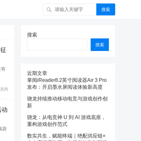
搜索
搜索
搜索
新征
技有
近期文章
掌阅iReader8.2英寸阅读器Air 3 Pro
发布：开启墨水屏阅读体验新高度
关闭
骁龙持续推动移动电竞与游戏创作创
新
活动
骁龙：从电竞神 U 到 AI 游戏底座，
重构游戏创作范式
钱袋
数实共生，赋能终端｜绝配供应链×