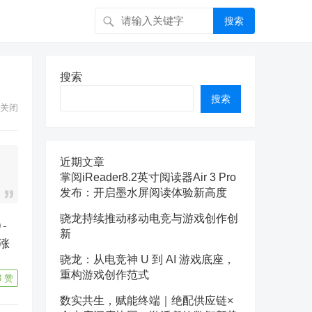
搜索
搜索
搜索
关闭
近期文章
掌阅iReader8.2英寸阅读器Air 3 Pro
发布：开启墨水屏阅读体验新高度
骁龙持续推动移动电竞与游戏创作创
新
豆涨
骁龙：从电竞神 U 到 AI 游戏底座，
重构游戏创作范式
3
赞
数实共生，赋能终端｜绝配供应链×