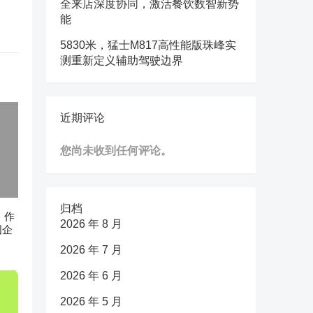
全来店深度协同，激活餐饮数智新势
能
5830米，猛士M817高性能版珠峰实
测重新定义辅助驾驶边界
近期评论
您尚未收到任何评论。
归档
n》作
2026 年 8 月
国企
2026 年 7 月
2026 年 6 月
2026 年 5 月