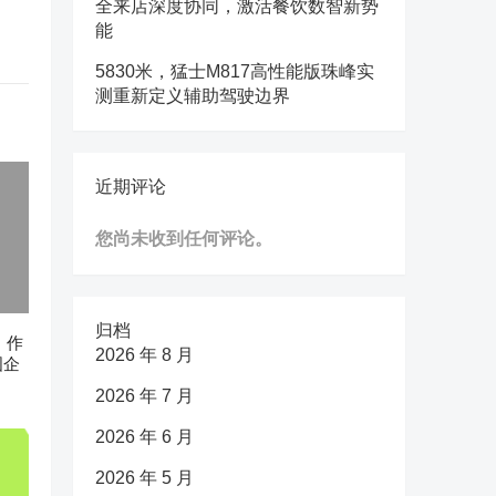
全来店深度协同，激活餐饮数智新势
能
5830米，猛士M817高性能版珠峰实
测重新定义辅助驾驶边界
近期评论
您尚未收到任何评论。
归档
n》作
2026 年 8 月
国企
2026 年 7 月
2026 年 6 月
2026 年 5 月