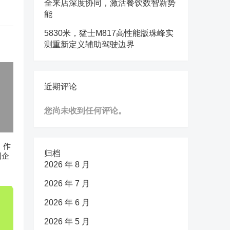
全来店深度协同，激活餐饮数智新势
能
5830米，猛士M817高性能版珠峰实
测重新定义辅助驾驶边界
近期评论
您尚未收到任何评论。
n》作
归档
国企
2026 年 8 月
2026 年 7 月
2026 年 6 月
2026 年 5 月