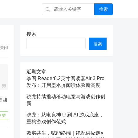
搜索
搜索
搜索
关闭
近期文章
掌阅iReader8.2英寸阅读器Air 3 Pro
发布：开启墨水屏阅读体验新高度
骁龙持续推动移动电竞与游戏创作创
集团
新
骁龙：从电竞神 U 到 AI 游戏底座，
0
赞
重构游戏创作范式
数实共生，赋能终端｜绝配供应链×