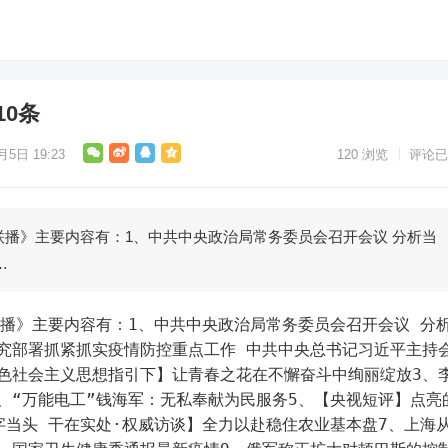
10条
月5日 19:23
120
浏览
评论已
联播》主要内容有：1、中共中央政治局常务委员会召开会议 分析当
…
究部署抓紧抓实疫情防控重点工作 中共中央总书记习近平主持
色社会主义思想指引下】让青春之花在不懈奋斗中绚丽绽放3、
、“万能电工”钱海军：无私奉献为民服务5、【央视短评】点亮
字当头 干在实处·权威访谈】全力以赴稳住农业基本盘7、上海