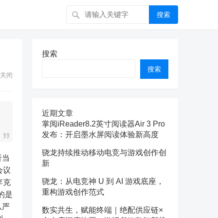
搜索
搜索
搜索
关闭
近期文章
掌阅iReader8.2英寸阅读器Air 3 Pro
发布：开启墨水屏阅读体验新高度
骁龙持续推动移动电竞与游戏创作创
新
会议
骁龙：从电竞神 U 到 AI 游戏底座，
李克
重构游戏创作范式
的是
从严
数实共生，赋能终端｜绝配供应链×