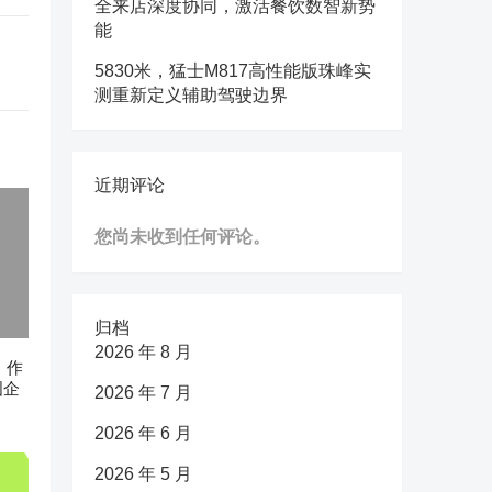
全来店深度协同，激活餐饮数智新势
能
5830米，猛士M817高性能版珠峰实
测重新定义辅助驾驶边界
近期评论
您尚未收到任何评论。
归档
2026 年 8 月
n》作
国企
2026 年 7 月
2026 年 6 月
2026 年 5 月