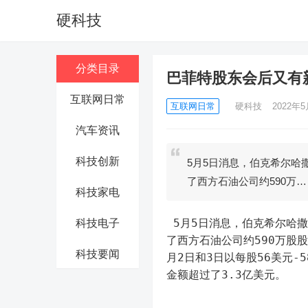
硬科技
分类目录
巴菲特股东会后又有
互联网日常
互联网日常
硬科技
2022年5
汽车资讯
科技创新
5月5日消息，伯克希尔哈
了西方石油公司约590万…
科技家电
 5月5日消息，伯克希尔哈撒韦公司周三向SEC提交的监管文件显示，该公司本周连续两天买入
科技电子
了西方石油公司约590万股
科技要闻
月2日和3日以每股56美元-
金额超过了3.3亿美元。