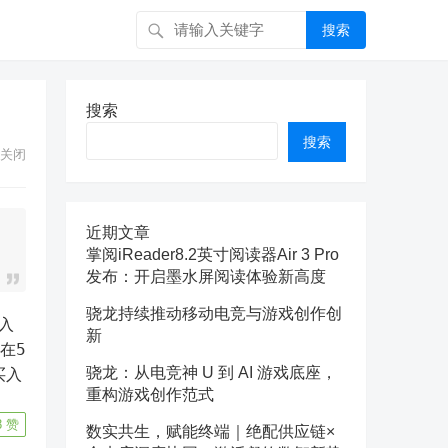
搜索
搜索
搜索
关闭
近期文章
掌阅iReader8.2英寸阅读器Air 3 Pro
发布：开启墨水屏阅读体验新高度
骁龙持续推动移动电竞与游戏创作创
新
在5
骁龙：从电竞神 U 到 AI 游戏底座，
买入
重构游戏创作范式
8
赞
数实共生，赋能终端｜绝配供应链×