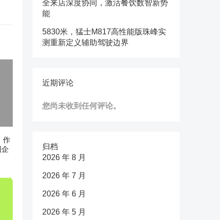
全来店深度协同，激活餐饮数智新势
能
5830米，猛士M817高性能版珠峰实
测重新定义辅助驾驶边界
近期评论
您尚未收到任何评论。
n》作
归档
国企
2026 年 8 月
2026 年 7 月
2026 年 6 月
2026 年 5 月