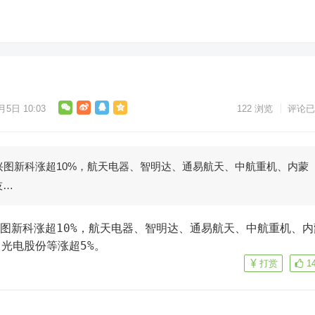
月5日 10:03
122
浏览
评论已
兴图新科涨超10%，航天电器、智明达、通易航天、中航重机、内蒙
技…
光电股份等涨超5%。
打赏
1