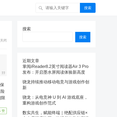
搜索
搜索
搜索
关闭
近期文章
掌阅iReader8.2英寸阅读器Air 3 Pro
发布：开启墨水屏阅读体验新高度
骁龙持续推动移动电竞与游戏创作创
新
保险
骁龙：从电竞神 U 到 AI 游戏底座，
期限
重构游戏创作范式
6
赞
数实共生，赋能终端｜绝配供应链×