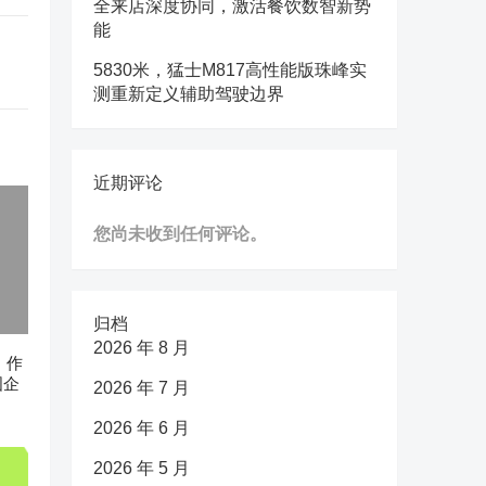
全来店深度协同，激活餐饮数智新势
能
5830米，猛士M817高性能版珠峰实
测重新定义辅助驾驶边界
近期评论
您尚未收到任何评论。
归档
2026 年 8 月
n》作
国企
2026 年 7 月
2026 年 6 月
2026 年 5 月