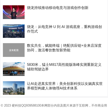
骁龙持续推动移动电竞与游戏创作创新
骁龙：从电竞神 U 到 AI 游戏底座，重构游戏创
作范式
数实共生，赋能终端｜绝配供应链×全来店深度
协同，激活餐饮数智新势能
5830米，猛士M817高性能版珠峰实测重新定义
辅助驾驶边界
让AI走进真实世界：美央创新科技以女娲真实世
界模型构建人体物理AI技术体系
© 2023
硬科技
QQ939588100本网部分内容及图片来源于互联网，不作商业用