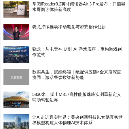
掌阅iReader8.2英寸阅读器Air 3 Pro发布：开启墨
水屏阅读体验新高度
骁龙持续推动移动电竞与游戏创作创新
骁龙：从电竞神 U 到 AI 游戏底座，重构游戏创
作范式
数实共生，赋能终端｜绝配供应链×全来店深度
协同，激活餐饮数智新势能
5830米，猛士M817高性能版珠峰实测重新定义
辅助驾驶边界
让AI走进真实世界：美央创新科技以女娲真实世
界模型构建人体物理AI技术体系